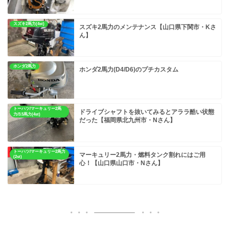
スズキ2馬力(4st)
スズキ2馬力のメンテナンス【山口県下関市・Kさ
ん】
ホンダ2馬力
ホンダ2馬力(D4/D6)のプチカスタム
トーハツ/マーキュリー2馬
ドライブシャフトを抜いてみるとアララ酷い状態
力/3.5馬力(4st)
だった【福岡県北九州市・Nさん】
トーハツ/マーキュリー2馬力
マーキュリー2馬力・燃料タンク割れにはご用
(2st)
心！【山口県山口市・Nさん】