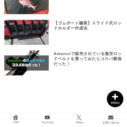
船外機メンテナンス
【ゴムボート艤装】スライド式ロッ
ドホルダー作成法
タックル&ボート用品
Amazonで販売されている激安ロッ
2馬力ボート釣り
ドベルトを買ってみたらコスパ最強
だった！
GARMIN
MENU
TOP
YouTube
Twitter
お問い合わせ