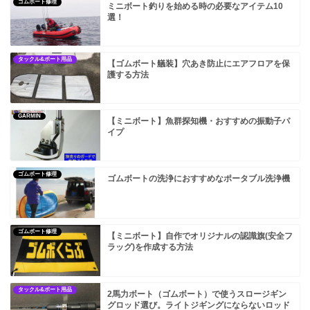
ゴムボート修理
ミニボート釣りを始める時の必要なアイテム10
選！
タックル&ボート用品
【ゴムボート艤装】穴あき防止にエアフロアを保
護する方法
GARMIN
【ミニボート】魚群探知機・おすすめの振動子パ
イプ
ゴムボート修理
ゴムボートの洗浄におすすめなポータブル洗浄機
ゴムボート修理
【ミニボート】自作でオリジナルの認識旗(安全フ
ラッグ)を作成する方法
タックル&ボート用品
2馬力ボート（ゴムボート）で使うスロージギン
グロッド選び。ライトジギングにならないロッド