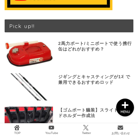
船外機メンテナンス
Pick up!!
タックル&ボート用品
2馬力ボート/ミニボートで使う携行
缶はどれがおすすめ？
2馬力ボート釣り
GARMIN
ジギングとキャスティングが1本で
兼用できるおすすめロッド
【ゴムボート艤装】スライド式ロッ
MENU
ドホルダー作成法
TOP
YouTube
Twitter
お問い合わせ