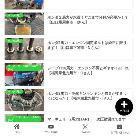
ホンダ2馬力
ホンダ２馬力が水没！どこまで分解が必要か！？
【山口県周南市・Iさん】
船外機メンテナンス
タックル&ボート用品
ホンダ2馬力
ホンダ2馬力・エンジン固定ボルトは純正に限り
ます！【山口県下関市・Nさん】
2馬力ボート釣り
マーキュリー 10馬力/15馬力
シープロ10馬力・エンジン不調とギヤオイル漏れ
(2st)
【福岡県北九州市・Oさん】
GARMIN
ホンダ2馬力
ホンダ2馬力・突然キンキンキンと異音がするよ
うになった！【福岡県北九州市・Iさん】
MENU
トーハツ/マーキュリー2馬力
マーキュリー2馬力(3AR)・一次圧縮漏れてます
(2st)
【愛媛県新居浜市・Hさん】
TOP
YouTube
Twitter
お問い合わせ