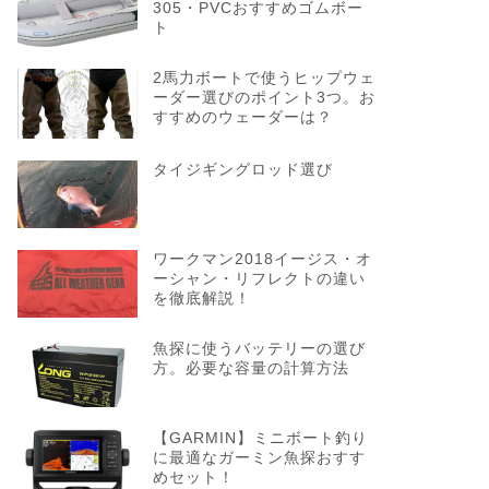
305・PVCおすすめゴムボー
ト
2馬力ボートで使うヒップウェ
ーダー選びのポイント3つ。お
すすめのウェーダーは？
タイジギングロッド選び
ワークマン2018イージス・オ
ーシャン・リフレクトの違い
を徹底解説！
魚探に使うバッテリーの選び
方。必要な容量の計算方法
【GARMIN】ミニボート釣り
に最適なガーミン魚探おすす
めセット！