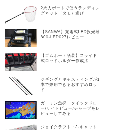
2馬力ボートで使うランディン
グネット（タモ）選び
【SANWA】充電式LED投光器
800-LED027レビュー
【ゴムボート艤装】スライド
式ロッドホルダー作成法
ジギングとキャスティングが1
本で兼用できるおすすめロッ
ド
ガーミン魚探・クイックドロ
ー/サイドビュー/チャープをレ
ビューしてみる
ジョイクラフト・J-キャット