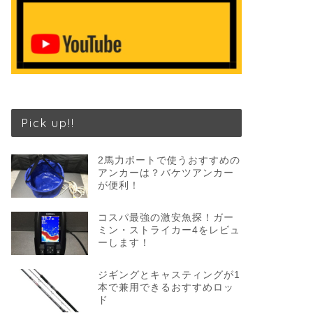
Pick up!!
2馬力ボートで使うおすすめの
アンカーは？バケツアンカー
が便利！
コスパ最強の激安魚探！ガー
ミン・ストライカー4をレビュ
ーします！
ジギングとキャスティングが1
本で兼用できるおすすめロッ
ド