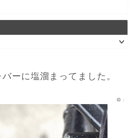
レバーに塩溜まってました。
】
/