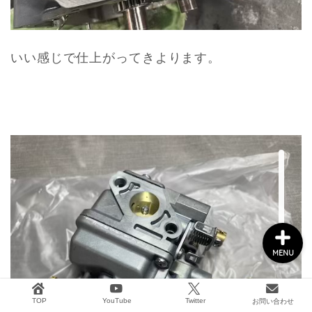
船外機メンテナンス
いい感じで仕上がってきよります。
タックル&ボート用品
2馬力ボート釣り
GARMIN
MENU
TOP
YouTube
Twitter
お問い合わせ