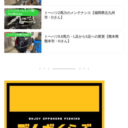
トーハツ/マーキュリー2馬
トーハツ2馬力のメンテナンス【福岡県北九州
力/3.5馬力(4st)
市・Dさん】
トーハツ9.8馬力(4st)
トーハツ9.8馬力・L足からS足への変更【熊本県
熊本市・Hさん】