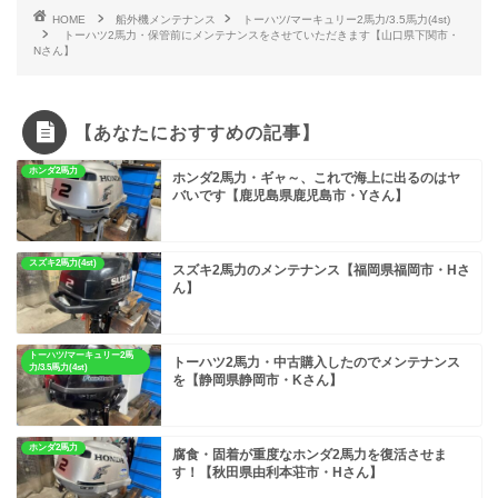
HOME
船外機メンテナンス
トーハツ/マーキュリー2馬力/3.5馬力(4st)
トーハツ2馬力・保管前にメンテナンスをさせていただきます【山口県下関市・
Nさん】
【あなたにおすすめの記事】
ホンダ2馬力
ホンダ2馬力・ギャ～、これで海上に出るのはヤ
バいです【鹿児島県鹿児島市・Yさん】
スズキ2馬力(4st)
スズキ2馬力のメンテナンス【福岡県福岡市・Hさ
ん】
トーハツ/マーキュリー2馬
トーハツ2馬力・中古購入したのでメンテナンス
力/3.5馬力(4st)
を【静岡県静岡市・Kさん】
ホンダ2馬力
腐食・固着が重度なホンダ2馬力を復活させま
す！【秋田県由利本荘市・Hさん】