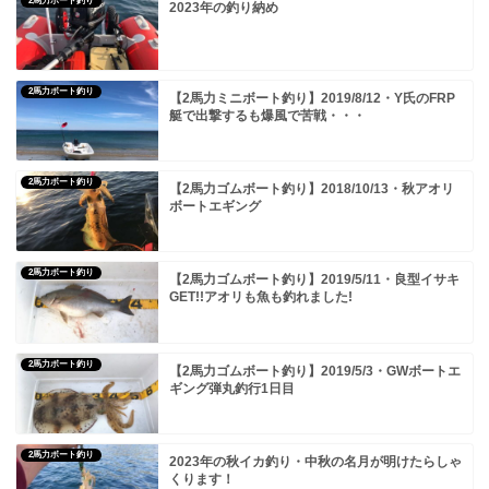
2馬力ボート釣り
2023年の釣り納め
2馬力ボート釣り
【2馬力ミニボート釣り】2019/8/12・Y氏のFRP
艇で出撃するも爆風で苦戦・・・
2馬力ボート釣り
【2馬力ゴムボート釣り】2018/10/13・秋アオリ
ボートエギング
2馬力ボート釣り
【2馬力ゴムボート釣り】2019/5/11・良型イサキ
GET!!アオリも魚も釣れました!
2馬力ボート釣り
【2馬力ゴムボート釣り】2019/5/3・GWボートエ
ギング弾丸釣行1日目
2馬力ボート釣り
2023年の秋イカ釣り・中秋の名月が明けたらしゃ
くります！