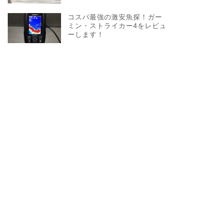
コスパ最強の激安魚探！ガー
ミン・ストライカー4をレビュ
ーします！