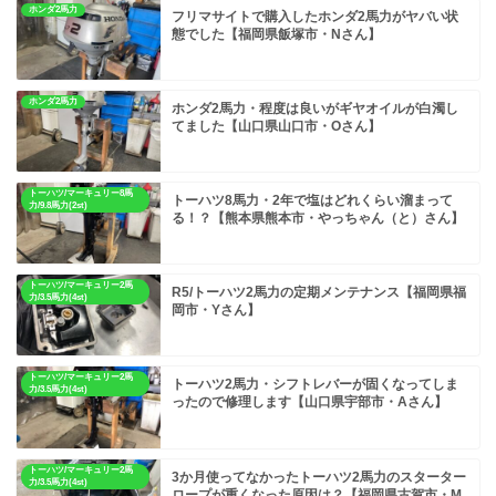
ホンダ2馬力
フリマサイトで購入したホンダ2馬力がヤバい状
態でした【福岡県飯塚市・Nさん】
ホンダ2馬力
ホンダ2馬力・程度は良いがギヤオイルが白濁し
てました【山口県山口市・Oさん】
トーハツ/マーキュリー8馬
トーハツ8馬力・2年で塩はどれくらい溜まって
力/9.8馬力(2st)
る！？【熊本県熊本市・やっちゃん（と）さん】
トーハツ/マーキュリー2馬
R5/トーハツ2馬力の定期メンテナンス【福岡県福
力/3.5馬力(4st)
岡市・Yさん】
トーハツ/マーキュリー2馬
トーハツ2馬力・シフトレバーが固くなってしま
力/3.5馬力(4st)
ったので修理します【山口県宇部市・Aさん】
トーハツ/マーキュリー2馬
3か月使ってなかったトーハツ2馬力のスターター
力/3.5馬力(4st)
ロープが重くなった原因は？【福岡県古賀市・M