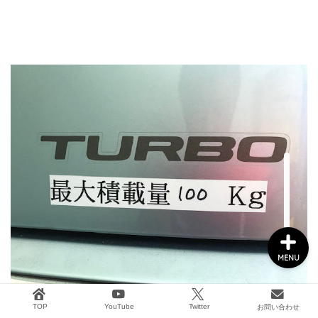
船外機メンテナンス
タックル&ボート用品
2馬力ボート釣り
GARMIN
MENU
TOP
YouTube
Twitter
お問い合わせ
私の車では最大積載量は100kgとなりました。