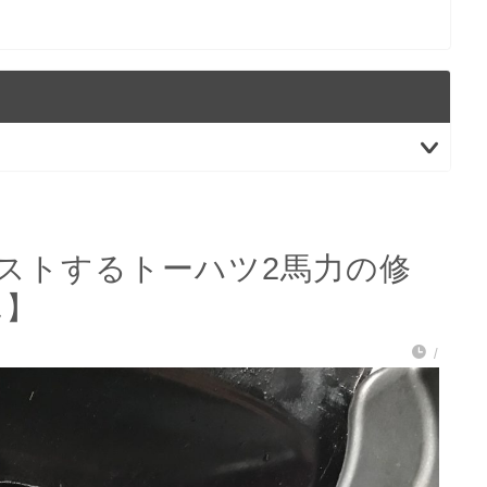
ストするトーハツ2馬力の修
ん】
/