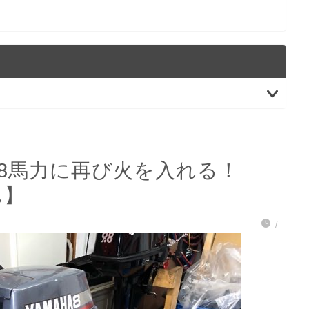
ハ8馬力に再び火を入れる！
ん】
/