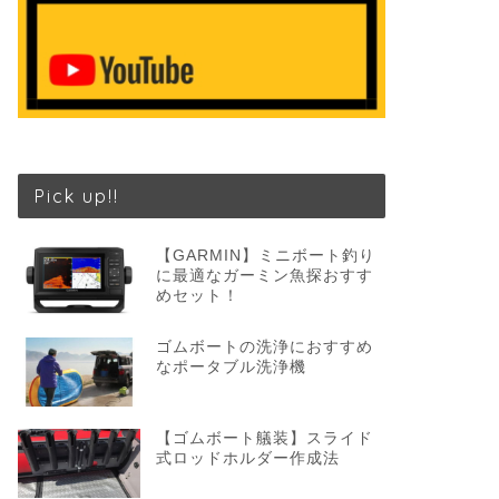
Pick up!!
【GARMIN】ミニボート釣り
に最適なガーミン魚探おすす
めセット！
ゴムボートの洗浄におすすめ
なポータブル洗浄機
【ゴムボート艤装】スライド
式ロッドホルダー作成法