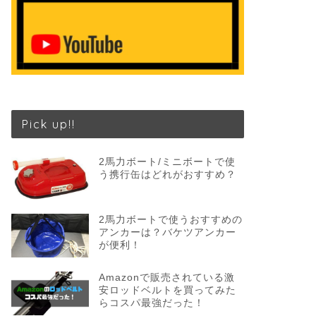
Pick up!!
2馬力ボート/ミニボートで使
う携行缶はどれがおすすめ？
2馬力ボートで使うおすすめの
アンカーは？バケツアンカー
が便利！
Amazonで販売されている激
安ロッドベルトを買ってみた
らコスパ最強だった！