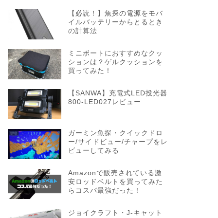
【必読！】魚探の電源をモバ
イルバッテリーからとるとき
の計算法
ミニボートにおすすめなクッ
ションは？ゲルクッションを
買ってみた！
【SANWA】充電式LED投光器
800-LED027レビュー
ガーミン魚探・クイックドロ
ー/サイドビュー/チャープをレ
ビューしてみる
Amazonで販売されている激
安ロッドベルトを買ってみた
らコスパ最強だった！
ジョイクラフト・J-キャット