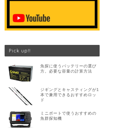
Pick up!!
魚探に使うバッテリーの選び
方。必要な容量の計算方法
ジギングとキャスティングが1
本で兼用できるおすすめロッ
ド
ミニボートで使うおすすめの
魚群探知機