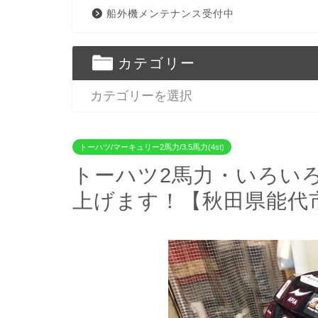
船外機メンテナンス受付中
カテゴリー
トーハツ/マーキュリー2馬力/3.5馬力(4st)
トーハツ2馬力・いろい
上げます！【秋田県能代