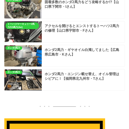
ホンダ2馬力
固着多数のホンダ2馬力をどう攻略するか!?【山
口県下関市・Iさん】
トーハツ/マーキュリー2馬
アクセルを開けるとエンストするトーハツ2馬力
力/3.5馬力(4st)
の修理【山口県宇部市・Fさん】
ホンダ2馬力
ホンダ2馬力・ギヤオイル白濁してました【広島
県広島市・Kさん】
ホンダ2馬力
ホンダ2馬力・エンジン載せ替え、オイル管理は
シビアに！【福岡県北九州市・Tさん】