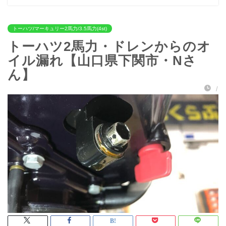
トーハツ/マーキュリー2馬力/3.5馬力(4st)
トーハツ2馬力・ドレンからのオ
イル漏れ【山口県下関市・Nさ
ん】
/