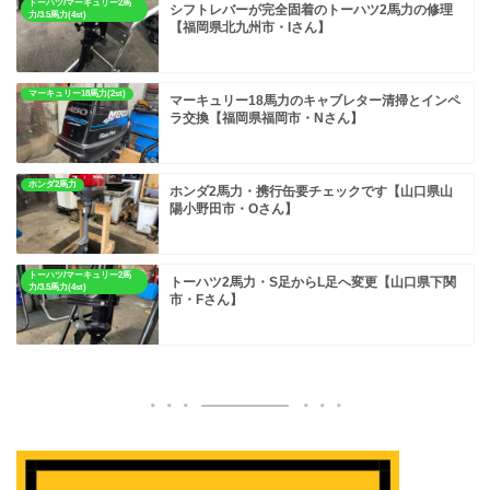
トーハツ/マーキュリー2馬
シフトレバーが完全固着のトーハツ2馬力の修理
力/3.5馬力(4st)
【福岡県北九州市・Iさん】
マーキュリー18馬力(2st)
マーキュリー18馬力のキャブレター清掃とインペ
ラ交換【福岡県福岡市・Nさん】
ホンダ2馬力
ホンダ2馬力・携行缶要チェックです【山口県山
陽小野田市・Oさん】
トーハツ/マーキュリー2馬
トーハツ2馬力・S足からL足へ変更【山口県下関
力/3.5馬力(4st)
市・Fさん】