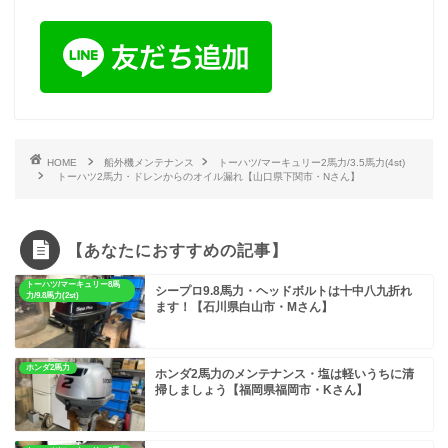
HOME
船外機メンテナンス
トーハツ/マーキュリー2馬力/3.5馬力(4st)
トーハツ2馬力・ドレンからのオイル漏れ【山口県下関市・Nさん】
【あなたにおすすめの記事】
トーハツ/マーキュリー8馬
シープロ9.8馬力・ヘッドボルトは十中八九折れ
力/9.8馬力(2st)
ます！【石川県白山市・Mさん】
ホンダ2馬力
ホンダ2馬力のメンテナンス・塩は軽いうちに清
掃しましょう【福岡県福岡市・Kさん】