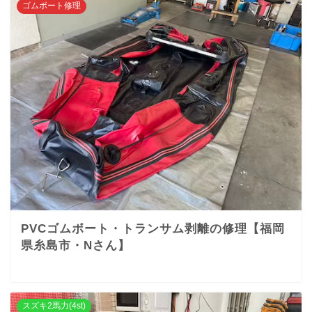
ゴムボート修理
PVCゴムボート・トランサム剥離の修理【福岡
県糸島市・Nさん】
スズキ2馬力(4st)