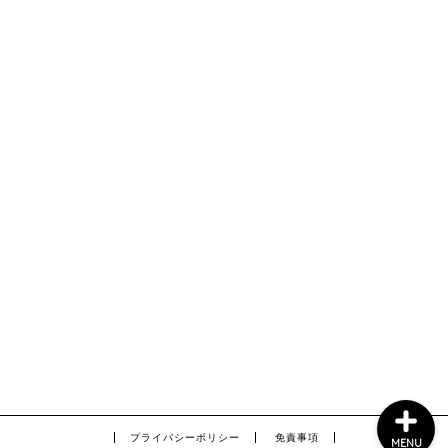
船外機メンテナンス
タックル&ボート用品
2馬力ボート釣り
GARMIN
プライバシーポリシー
免責事項
MENU