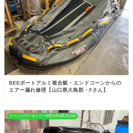
BEEボートアルミ複合艇・エンドコーンからの
エアー漏れ修理【山口県大島郡・Fさん】
トーハツ/マーキュリー8馬力/9.8馬力(2st)