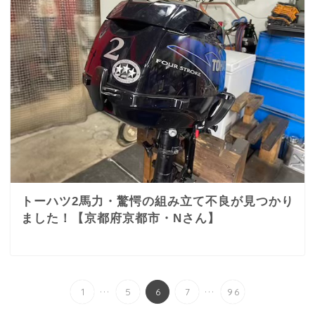
トーハツ2馬力・驚愕の組み立て不良が見つかり
ました！【京都府京都市・Nさん】
...
...
1
5
6
7
96