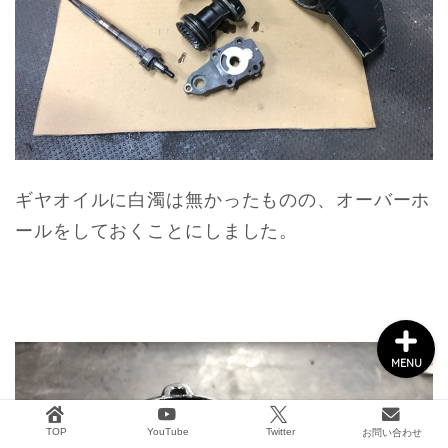
船外機メンテナンス
タックル&ボート用品
2馬力ボート釣り
ギヤオイルに白濁は無かったものの、オーバーホ
ールをしておくことにしました。
GARMIN
MENU
TOP
YouTube
Twitter
お問い合わせ