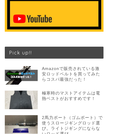
Pick up!!
Amazonで販売されている激
安ロッドベルトを買ってみた
らコスパ最強だった！
極寒時のマストアイテムは電
熱ベストがおすすめです！
2馬力ボート（ゴムボート）で
使うスロージギングロッド選
び。ライトジギングにならな
いロッド選び